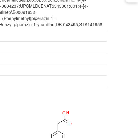
268;FT-0604237;UPCMLD0ENAT5343001:001;4-[4-
aniline;AB00091632-
Phenylmethyl)piperazin-1-
nzyl-piperazin-1-yl)aniline;DB-043495;STK141956