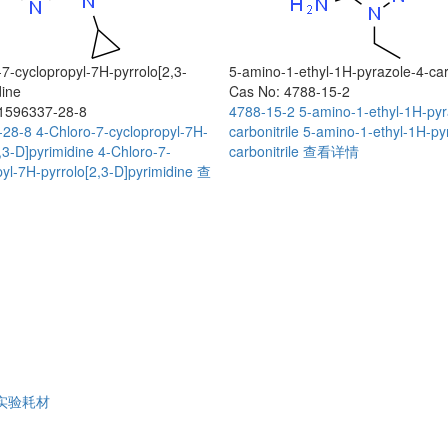
7-cyclopropyl-7H-pyrrolo[2,3-
5-amino-1-ethyl-1H-pyrazole-4-carb
dine
Cas No: 4788-15-2
1596337-28-8
4788-15-2
5-amino-1-ethyl-1H-pyr
-28-8
4-Chloro-7-cyclopropyl-7H-
carbonitrile
5-amino-1-ethyl-1H-py
,3-D]pyrimidine
4-Chloro-7-
carbonitrile
查看详情
yl-7H-pyrrolo[2,3-D]pyrimidine
查
实验耗材