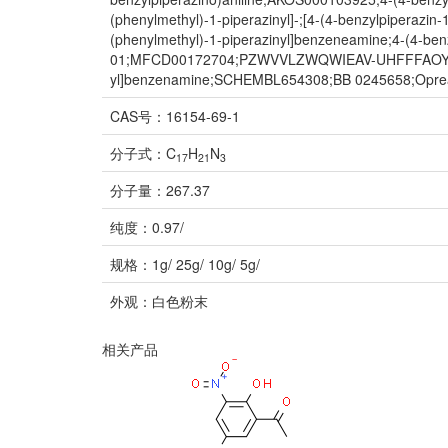
(phenylmethyl)-1-piperazinyl]-;[4-(4-benzylpipera
(phenylmethyl)-1-piperazinyl]benzeneamine;4-(4-benz
01;MFCD00172704;PZWVVLZWQWIEAV-UHFFFAOYSA-N;Z5
yl]benzenamine;SCHEMBL654308;BB 0245658;Oprea1_
CAS号：16154-69-1
分子式：C
H
N
17
21
3
分子量：267.37
纯度：0.97/
规格：1g/ 25g/ 10g/ 5g/
外观：白色粉末
相关产品