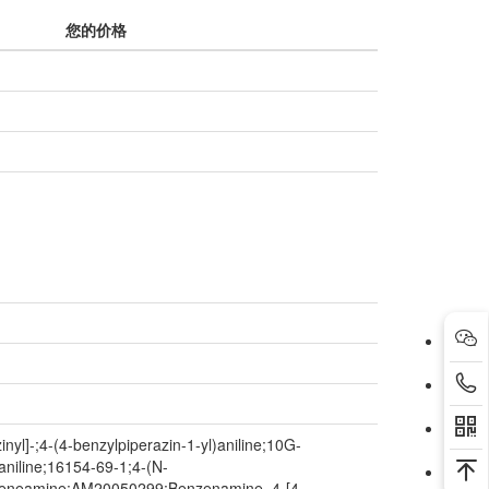
您的价格
l]-;4-(4-benzylpiperazin-1-yl)aniline;10G-
niline;16154-69-1;4-(N-
benzeneamine;AM20050299;Benzenamine, 4-[4-