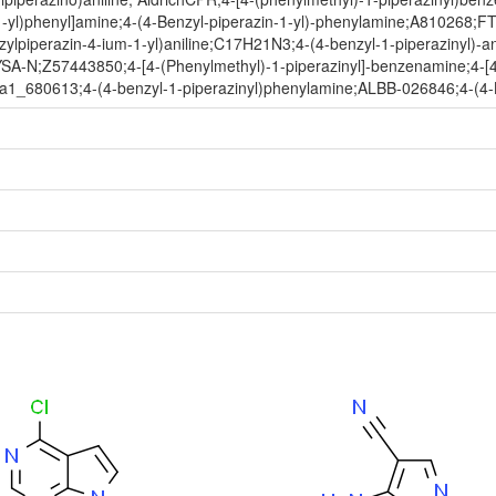
zin-1-yl)phenyl]amine;4-(4-Benzyl-piperazin-1-yl)-phenylamine;A810
ylpiperazin-4-ium-1-yl)aniline;C17H21N3;4-(4-benzyl-1-piperazinyl)-
7443850;4-[4-(Phenylmethyl)-1-piperazinyl]-benzenamine;4-[4-(
680613;4-(4-benzyl-1-piperazinyl)phenylamine;ALBB-026846;4-(4-Be