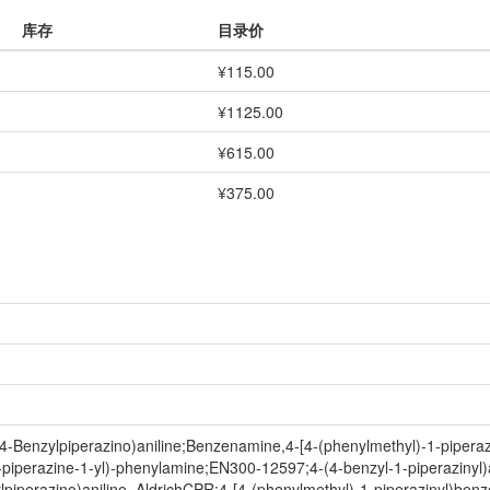
库存
目录价
¥115.00
¥1125.00
¥615.00
¥375.00
nzylpiperazino)aniline;Benzenamine,4-[4-(phenylmethyl)-1-piperaziny
perazine-1-yl)-phenylamine;EN300-12597;4-(4-benzyl-1-piperazinyl)a
lpiperazino)aniline, AldrichCPR;4-[4-(phenylmethyl)-1-piperazinyl)